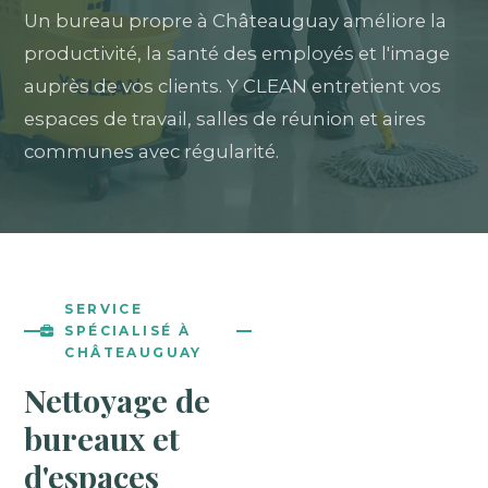
Un bureau propre à Châteauguay améliore la
productivité, la santé des employés et l'image
auprès de vos clients. Y CLEAN entretient vos
espaces de travail, salles de réunion et aires
communes avec régularité.
SERVICE
SPÉCIALISÉ À
CHÂTEAUGUAY
Nettoyage de
bureaux et
d'espaces