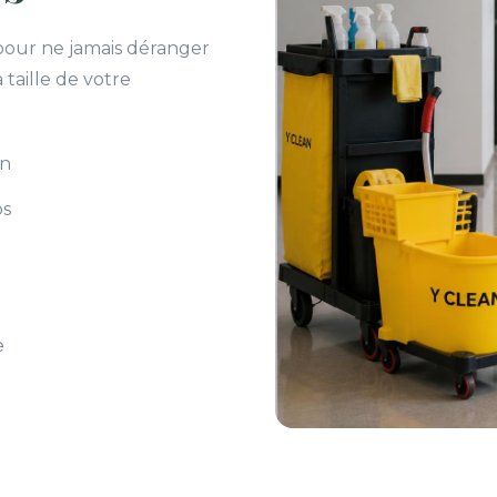
 pour ne jamais déranger
 taille de votre
on
os
e