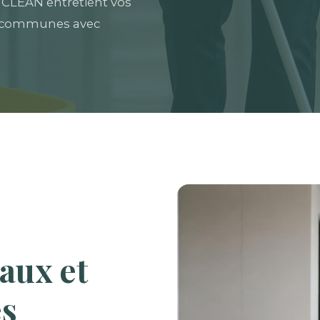
Y CLEAN entretient vos
res communes avec
aux et
es