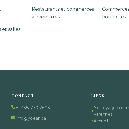
E
Restaurants et commerces
Commerces 
alimentaires
boutiques
 et salles
CONTACT
LIENS
+1 438-770-2603
Nettoyage comme
Varennes
info@yclean.ca
Accueil