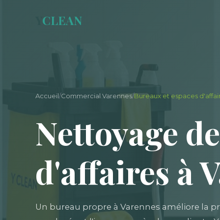
Y
CLEAN
Accueil
/
Commercial Varennes
/
Bureaux et espaces d'affai
Nettoyage de
d'affaires à
Un bureau propre à Varennes améliore la pro