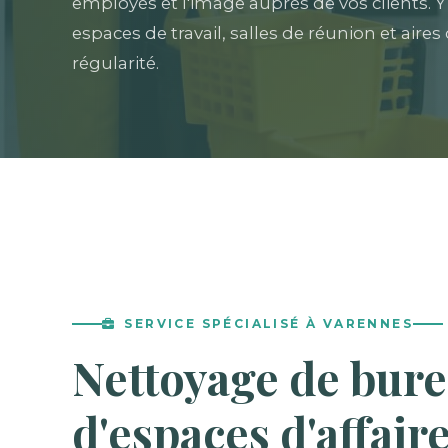
employés et l'image auprès de vos clients. 
espaces de travail, salles de réunion et ai
régularité.
SERVICE SPÉCIALISÉ À VARENNES
Nettoyage de bure
d'espaces d'affair