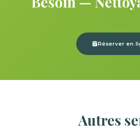
Besoin — Nettoya
Réserver en l
Autres s