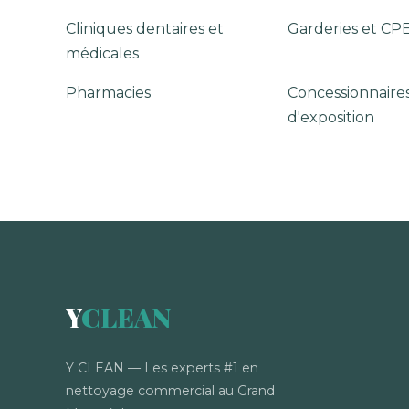
Cliniques dentaires et
Garderies et CP
médicales
Pharmacies
Concessionnaires
d'exposition
Y
CLEAN
Y CLEAN — Les experts #1 en
nettoyage commercial au Grand