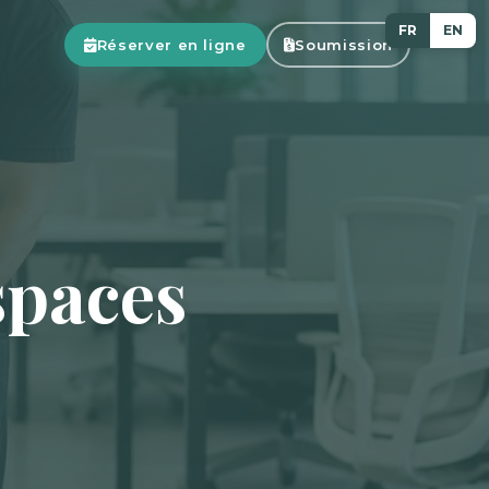
FR
EN
Réserver en ligne
Soumission
spaces