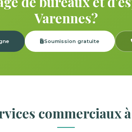
ge de bureaux et d'esp
Varennes?
igne
Soumission gratuite
ervices commerciaux à