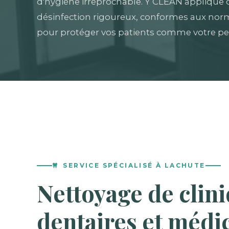
d'hygiène irréprochable. Y CLEAN applique 
désinfection rigoureux, conformes aux norm
pour protéger vos patients comme votre pe
SERVICE SPÉCIALISÉ À LACHUTE
Nettoyage de clin
dentaires et médi