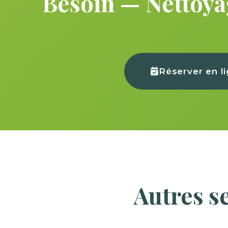
Besoin — Nettoyag
Réserver en l
Autres s