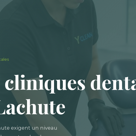
cales
 cliniques denta
Lachute
hute exigent un niveau