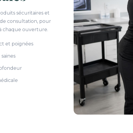
duits sécuritaires et
 de consultation, pour
 à chaque ouverture.
act et poignées
 saines
profondeur
édicale