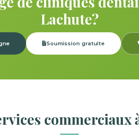
e de cliniques dentai
Lachute?
igne
Soumission gratuite
ervices commerciaux 