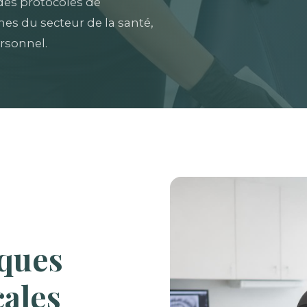
des protocoles de
es du secteur de la santé,
rsonnel.
iques
cales