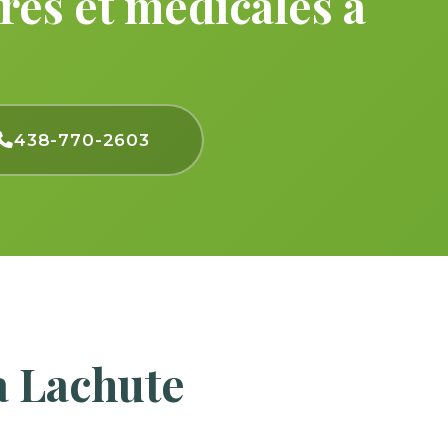
res et médicales à
438-770-2603
à Lachute