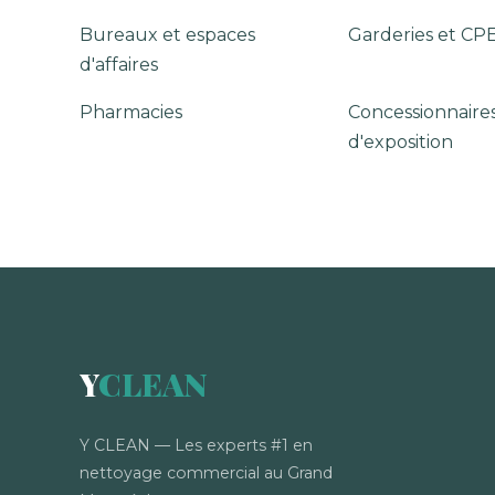
Bureaux et espaces
Garderies et CP
d'affaires
Pharmacies
Concessionnaires
d'exposition
Y
CLEAN
Y CLEAN — Les experts #1 en
nettoyage commercial au Grand