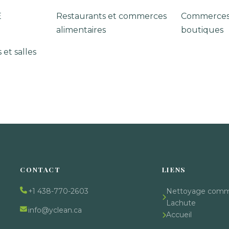
E
Restaurants et commerces
Commerces 
alimentaires
boutiques
 et salles
CONTACT
LIENS
+1 438-770-2603
Nettoyage comme
Lachute
info@yclean.ca
Accueil