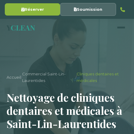
Réserver
Soumission
Y
CLEAN
Commercial Saint-Lin-
Cliniques dentaires et
Accueil
/
/
Laurentides
médicales
Nettoyage de cliniques
dentaires et médicales à
Saint-Lin-Laurentides