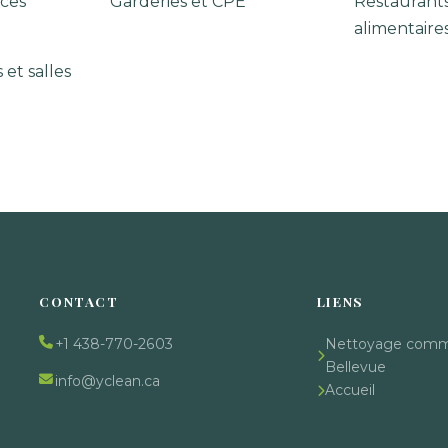
ces
Garderies et CPE
Restaurant
alimentaire
 et salles
CONTACT
LIENS
+1 438-770-2603
Nettoyage comme
Bellevue
info@yclean.ca
Accueil