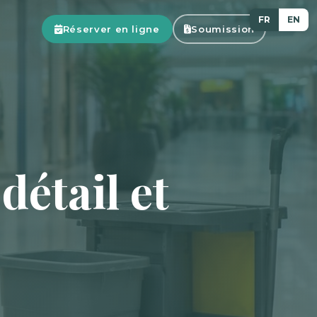
FR
EN
Réserver en ligne
Soumission
étail et