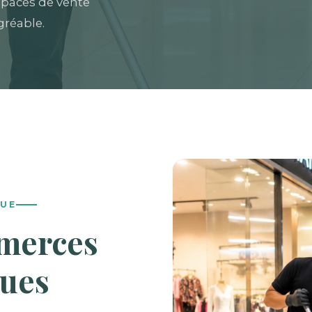
spaces de vente
gréable.
VUE
merces
ques