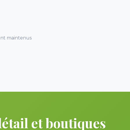
sont maintenus
tail et boutiques