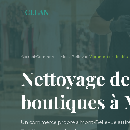
Y
CLEAN
Accueil
/
Commercial Mont-Bellevue
/
Commerces de détail
Nettoyage de
boutiques à
Un commerce propre à Mont-Bellevue attire et