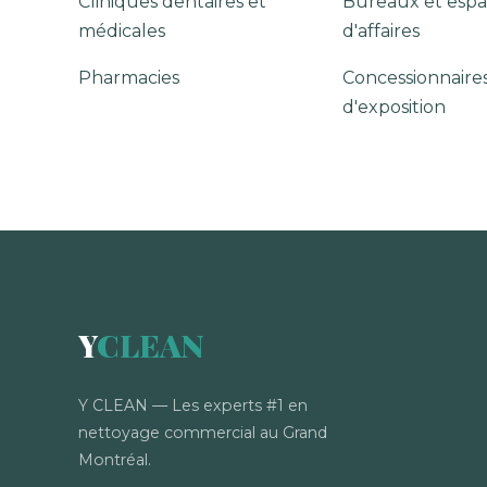
Cliniques dentaires et
Bureaux et espa
médicales
d'affaires
Pharmacies
Concessionnaires
d'exposition
Y
CLEAN
Y CLEAN — Les experts #1 en
nettoyage commercial au Grand
Montréal.