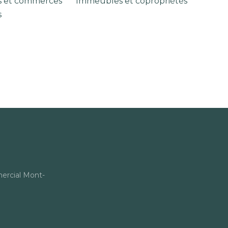
s et commerces
Immeubles et copropriétés
s
rcial Mont-