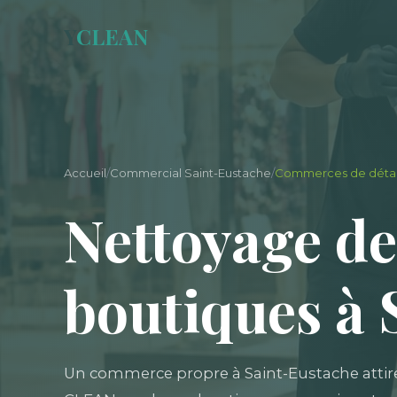
Y
CLEAN
Accueil
/
Commercial Saint-Eustache
/
Commerces de détail
Nettoyage de
boutiques à 
Un commerce propre à Saint-Eustache attire e