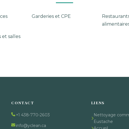
ces
Garderies et CPE
Restaurant
alimentaire
 et salles
CONTACT
LIENS
+1 438-770-2603
Nettoyage comme
Eustache
info@yclean.ca
Accueil