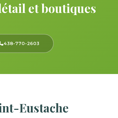
tail et boutiques
438-770-2603
int-Eustache