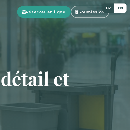
FR
EN
Réserver en ligne
Soumission
étail et