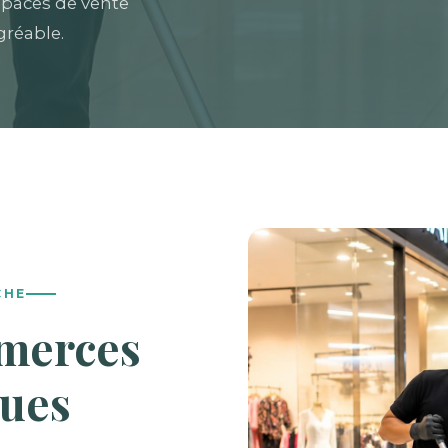
spaces de vente
gréable.
CHE
merces
ques