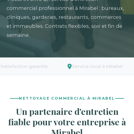
commercial professionnel à Mirabel : bureaux,
cliniques, garderies, restaurants, commerces
et immeubles. Contrats flexibles, soir et fin de
semaine.
tion garantie
Service local à Mirabel
As
NETTOYAGE COMMERCIAL À MIRABEL
Un partenaire d'entretien
fiable pour votre entreprise à
Mirabel