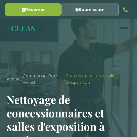
Réserver
Soumission
Y
CLEAN
Commercial Rock
Concessionnaires et salles
Accueil
/
/
Forest
d'exposition
Nettoyage de
concessionnaires et
salles d'exposition à