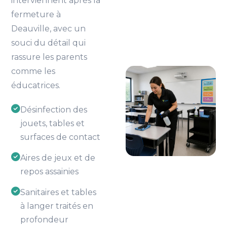
interviennent après la
fermeture à
Deauville, avec un
souci du détail qui
rassure les parents
comme les
éducatrices.
Désinfection des
jouets, tables et
surfaces de contact
Aires de jeux et de
repos assainies
Sanitaires et tables
à langer traités en
profondeur