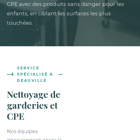
CPE avec des produits sans danger pour les
enfants, en ciblant les surfaces les plus
touchées.
SERVICE
SPÉCIALISÉ À
DEAUVILLE
Nettoyage de
garderies et
CPE
Nos équipes