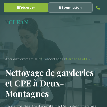
Réserver
Soumission
Y
CLEAN
Accueil
/
Commercial Deux-Montagnes
/
Garderies et CPE
Nettoyage de garderies
et CPE à Deux-
Montagnes
La santé des tout-petits de Deux-Montagnes