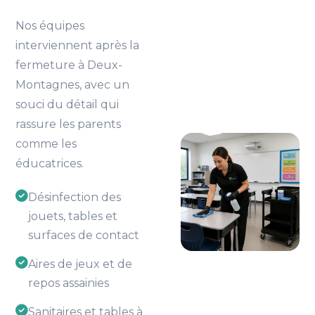
Nos équipes
interviennent après la
fermeture à Deux-
Montagnes, avec un
souci du détail qui
rassure les parents
comme les
éducatrices.
Désinfection des
jouets, tables et
surfaces de contact
Aires de jeux et de
repos assainies
Sanitaires et tables à