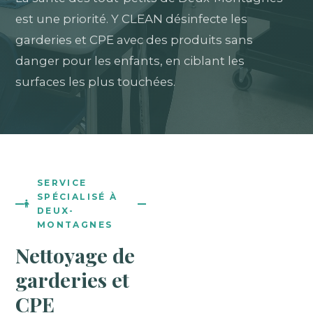
est une priorité. Y CLEAN désinfecte les
garderies et CPE avec des produits sans
danger pour les enfants, en ciblant les
surfaces les plus touchées.
SERVICE
SPÉCIALISÉ À
DEUX-
MONTAGNES
Nettoyage de
garderies et
CPE