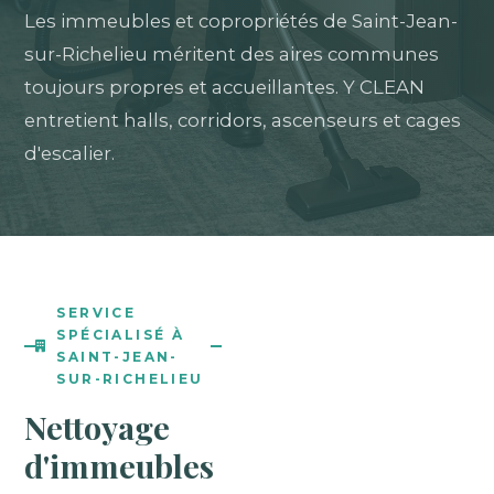
Les immeubles et copropriétés de Saint-Jean-
sur-Richelieu méritent des aires communes
toujours propres et accueillantes. Y CLEAN
entretient halls, corridors, ascenseurs et cages
d'escalier.
SERVICE
SPÉCIALISÉ À
SAINT-JEAN-
SUR-RICHELIEU
Nettoyage
d'immeubles