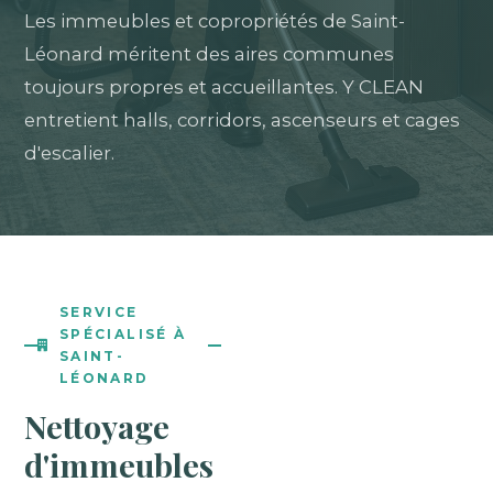
Les immeubles et copropriétés de Saint-
Léonard méritent des aires communes
toujours propres et accueillantes. Y CLEAN
entretient halls, corridors, ascenseurs et cages
d'escalier.
SERVICE
SPÉCIALISÉ À
SAINT-
LÉONARD
Nettoyage
d'immeubles