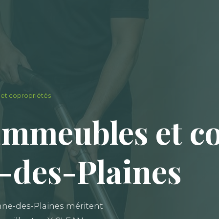
et copropriétés
immeubles et co
-des-Plaines
nne-des-Plaines méritent