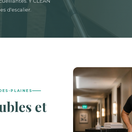
cueillantes. Y CLEAN
es d'escalier.
-DES-PLAINES
ubles et