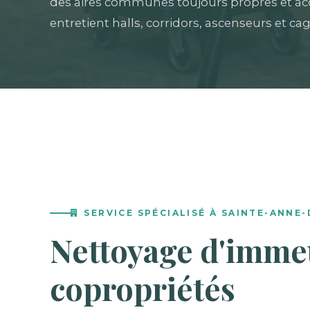
des aires communes toujours propres et ac
entretient halls, corridors, ascenseurs et cag
SERVICE SPÉCIALISÉ À SAINTE-ANNE
Nettoyage d'imme
copropriétés