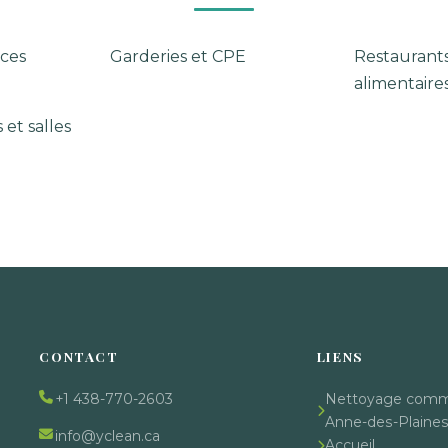
ces
Garderies et CPE
Restaurant
alimentaire
 et salles
CONTACT
LIENS
+1 438-770-2603
Nettoyage comme
Anne-des-Plaine
info@yclean.ca
Accueil