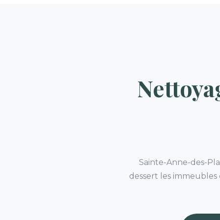
Nettoya
Sainte-Anne-des-Plai
dessert les immeubles e