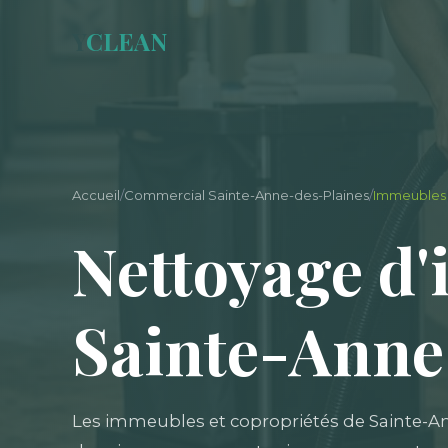
Y
CLEAN
Accueil
/
Commercial Sainte-Anne-des-Plaines
/
Immeubles 
Nettoyage d'
Sainte-Anne
Les immeubles et copropriétés de Sainte-A