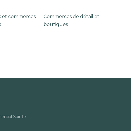
s et commerces
Commerces de détail et
s
boutiques
rcial Sainte-
s