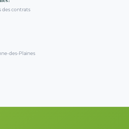
ines?
s des contrats
Anne-des-Plaines