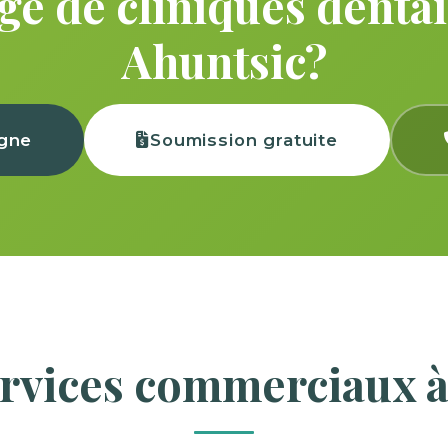
e de cliniques dentai
Ahuntsic?
igne
Soumission gratuite
ervices commerciaux à