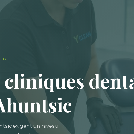
cales
 cliniques denta
Ahuntsic
ntsic exigent un niveau