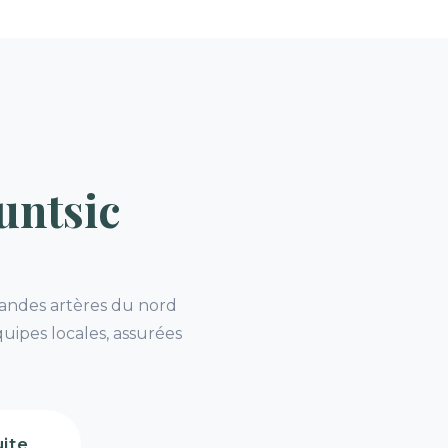
untsic
randes artères du nord
uipes locales, assurées
ite