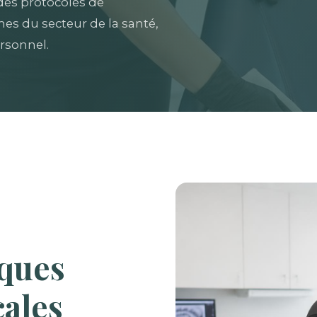
des protocoles de
es du secteur de la santé,
rsonnel.
iques
cales