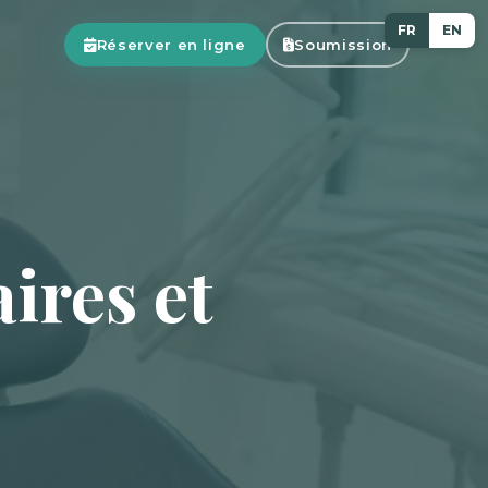
FR
EN
Réserver en ligne
Soumission
ires et