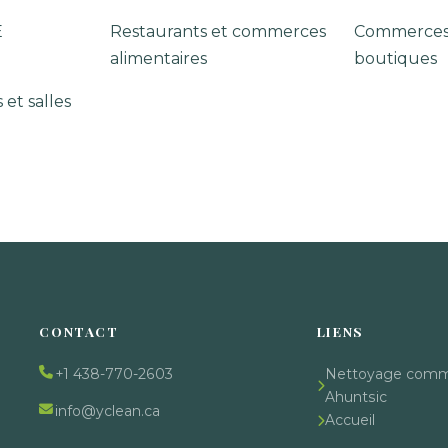
E
Restaurants et commerces
Commerces 
alimentaires
boutiques
 et salles
CONTACT
LIENS
+1 438-770-2603
Nettoyage comme
Ahuntsic
info@yclean.ca
Accueil