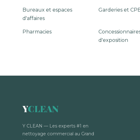
Bureaux et espaces
Garderies et CP
d'affaires
Pharmacies
Concessionnaires
d'exposition
Y
CLEAN
Y CLEAN — Les experts #1 en
nettoyage commercial au Grand