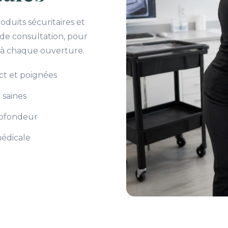
duits sécuritaires et
 de consultation, pour
 à chaque ouverture.
act et poignées
 saines
profondeur
édicale