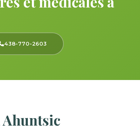
res et médicales à
438-770-2603
 Ahuntsic