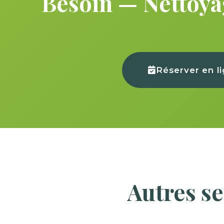
Besoin — Nettoyag
Réserver en l
Autres s