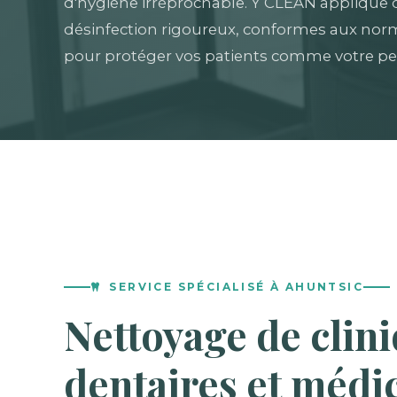
d'hygiène irréprochable. Y CLEAN applique 
désinfection rigoureux, conformes aux norm
pour protéger vos patients comme votre pe
SERVICE SPÉCIALISÉ À AHUNTSIC
Nettoyage de clin
dentaires et médi