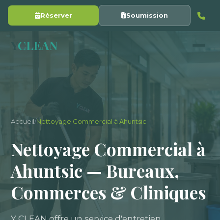
Réserver
Soumission
Y
CLEAN
Accueil
/
Nettoyage Commercial à Ahuntsic
Nettoyage Commercial à
Ahuntsic — Bureaux,
Commerces & Cliniques
Y CLEAN offre un service d'entretien