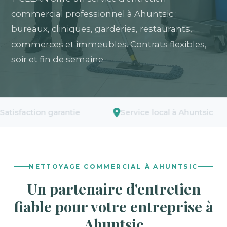
commercial professionnel à Ahuntsic :
bureaux, cliniques, garderies, restaurants,
commerces et immeubles. Contrats flexibles,
soir et fin de semaine.
ion garantie
Service local à Ahuntsic
A
NETTOYAGE COMMERCIAL À AHUNTSIC
Un partenaire d'entretien
fiable pour votre entreprise à
Ahuntsic