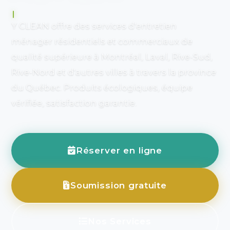
Y CLEAN offre des services d'entretien
ménager résidentiels et commerciaux de
qualité supérieure à Montréal, Laval, Rive-Sud,
Rive-Nord et d'autres villes à travers la province
du Québec. Produits écologiques, équipe
vérifiée, satisfaction garantie.
Réserver en ligne
Soumission gratuite
Nos Services