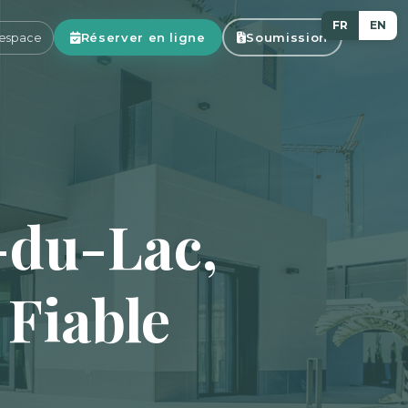
FR
EN
Réserver en ligne
Soumission
espace
-du-Lac,
Fiable