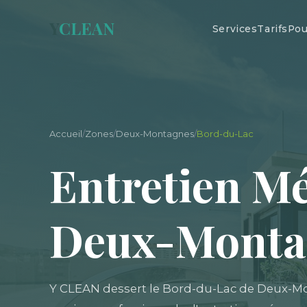
Y
CLEAN
Services
Tarifs
Pou
Accueil
/
Zones
/
Deux-Montagnes
/
Bord-du-Lac
Entretien M
Deux-Montag
Y CLEAN dessert le Bord-du-Lac de Deux-M