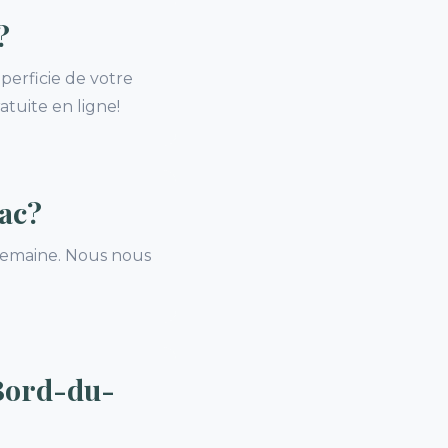
?
perficie de votre
tuite en ligne!
ac?
e semaine. Nous nous
 Bord-du-