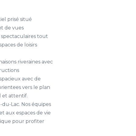
l prisé situé
nt de vues
 spectaculaires tout
paces de loisirs
aisons riveraines avec
ructions
 spacieux avec de
rientees vers le plan
et attentif.
-du-Lac. Nos équipes
 et aux espaces de vie
gique pour profiter