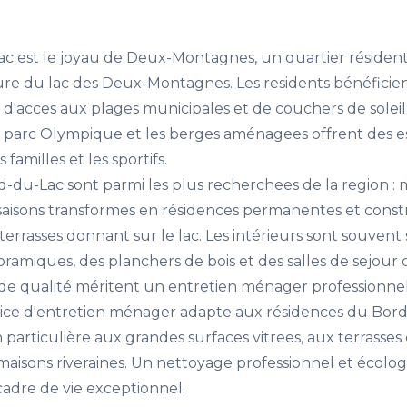
c est le joyau de Deux-Montagnes, un quartier résidentie
re du lac des Deux-Montagnes. Les residents bénéficie
 d'acces aux plages municipales et de couchers de soleil
e parc Olympique et les berges aménagees offrent des es
familles et les sportifs.
-du-Lac sont parmi les plus recherchees de la region : m
 saisons transformes en résidences permanentes et const
errasses donnant sur le lac. Les intérieurs sont souvent
amiques, des planchers de bois et des salles de sejour o
 de qualité méritent un entretien ménager professionnel 
vice d'entretien ménager adapte aux résidences du Bord
particulière aux grandes surfaces vitrees, aux terrasses
maisons riveraines. Un nettoyage professionnel et écolo
adre de vie exceptionnel.