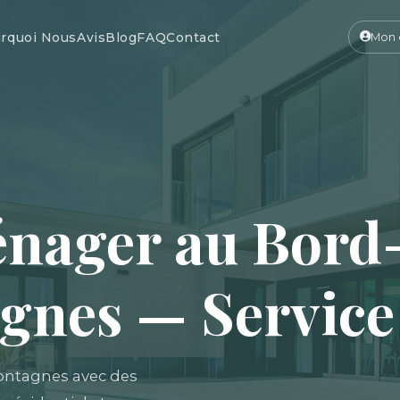
rquoi Nous
Avis
Blog
FAQ
Contact
Mon 
énager au Bord
nes — Service 
ontagnes avec des