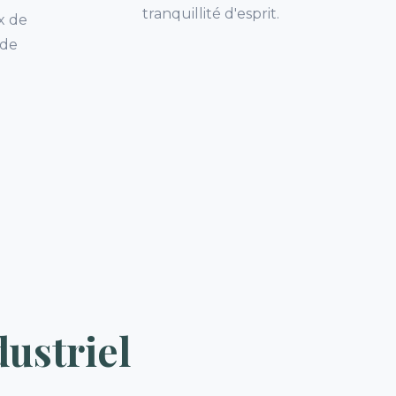
tranquillité d'esprit.
x de
 de
ustriel