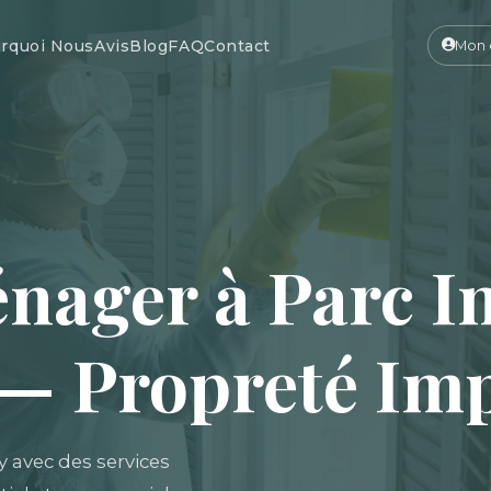
rquoi Nous
Avis
Blog
FAQ
Contact
Mon 
nager à Parc In
 — Propreté Im
y avec des services