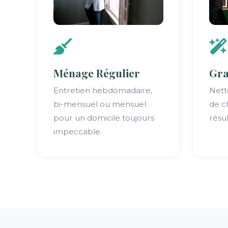
Ménage Régulier
Gr
Entretien hebdomadaire,
Nett
bi-mensuel ou mensuel
de c
pour un domicile toujours
résul
impeccable.