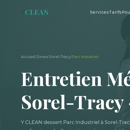
Y
CLEAN
Services
Tarifs
Pou
Accueil
/
Zones
/
Sorel-Tracy
/
Parc Industriel
Entretien Mé
Sorel-Tracy
Y CLEAN dessert Parc Industriel à Sorel-Trac