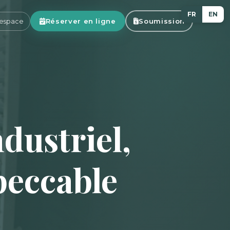
FR
EN
Réserver en ligne
Soumission
espace
dustriel,
peccable