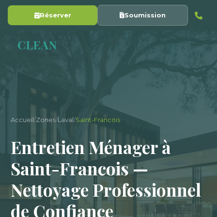
Réserver
Soumission
Y
CLEAN
Accueil
/
Zones
/
Laval
/
Saint-Francois
Entretien Ménager à
Saint-Francois —
Nettoyage Professionnel
de Confiance