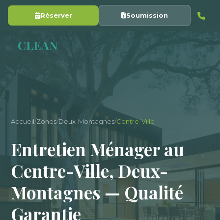
Réserver
Soumission
Y
CLEAN
Accueil
/
Zones
/
Deux-Montagnes
/
Centre-Ville
Entretien Ménager au
Centre-Ville, Deux-
Montagnes — Qualité
Garantie